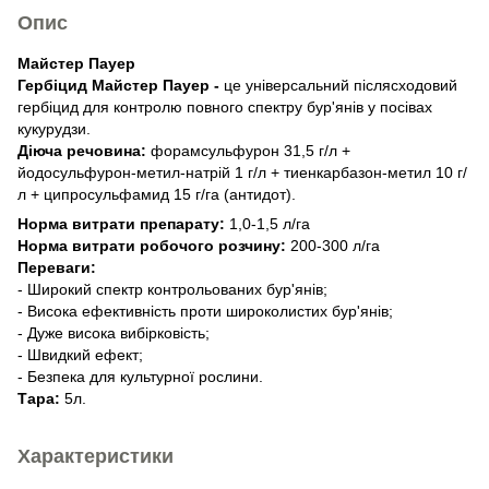
Опис
Майстер Пауер
Гербіцид Майстер Пауер -
це універсальний післясходовий
гербіцид для контролю повного спектру бур'янів у посівах
кукурудзи.
Діюча речовина:
форамсульфурон 31,5 г/л +
йодосульфурон-метил-натрій 1 г/л + тиенкарбазон-метил 10 г/
л + ципросульфамид 15 г/га (антидот).
Норма витрати препарату:
1,0-1,5 л/га
Норма витрати робочого розчину:
200-300 л/га
Переваги:
- Широкий спектр контрольованих бур'янів;
- Висока ефективність проти широколистих бур'янів;
- Дуже висока вибірковість;
- Швидкий ефект;
- Безпека для культурної рослини.
Тара:
5л.
Характеристики