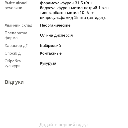
Вміст діючої
форамсульфурон 31,5 г/л +
речовини
йодосульфурон-метил-натрий 1 г/л +
тиенкарбазон-метил 10 г/л +
ципросульфамид 15 г/га (антидот).
Хімічний склад
Неорганические
Препаратна
Олійна дисперсія
форма
Характер дії
Вибірковий
Спосіб дії
Контактные
Обробка
Кукуруза
культури
Відгуки
Додайте перший відгук