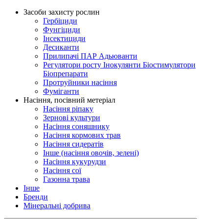
Засоби захисту рослин
Гербіциди
Фунгіциди
Інсектициди
Десиканти
Прилипачі ПАР Адьюванти
Регулятори росту Інокулянти Біостимулятори
Біопрепарати
Протруйники насіння
Фуміганти
Насіння, посівний метеріал
Насіння ріпаку
Зернові культури
Насіння соняшнику
Насіння кормових трав
Насіння сидератів
Інше (насіння овочів, зелені)
Насіння кукурудзи
Насіння сої
Газонна трава
Інше
Бренди
Мінеральні добрива