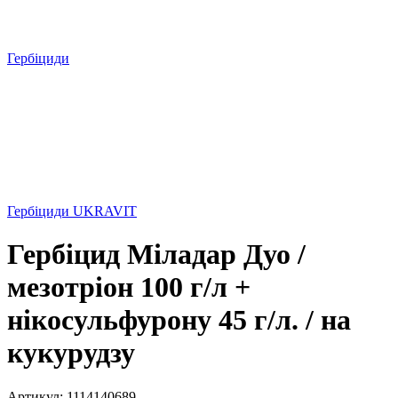
Гербіциди
Гербіциди UKRAVIT
Гербіцид Міладар Дуо /
мезотріон 100 г/л +
нікосульфурону 45 г/л. / на
кукурудзу
Артикул:
1114140689