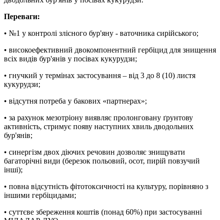
Переваги:
• №1 у контролі злісного бур'яну - ваточника сирійського;
• високоефективний двокомпонентний гербіцид для знищення
всіх видів бур'янів у посівах кукурудзи;
• гнучкий у термінах застосування – від 3 до 8 (10) листя
кукурудзи;
• відсутня потреба у бакових «партнерах»;
• за рахунок мезотріону виявляє пролонговану ґрунтову
активність, стримує появу наступних хвиль дводольних
бур'янів;
• синергізм двох діючих речовин дозволяє знищувати
багаторічні види (березок польовий, осот, пирій повзучий
інші);
• повна відсутність фітотоксичності на культуру, порівняно з
іншими гербіцидами;
• суттєве збереження коштів (понад 60%) при застосуванні