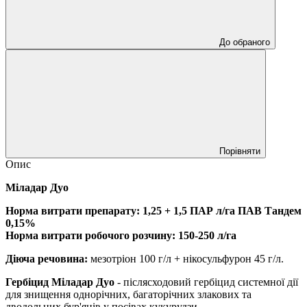
До обраного
Порівняти
Опис
Міладар Дуо
Норма витрати препарату: 1,25 + 1,5 ПАР л/га ПАВ Тандем
0,15%
Норма витрати робочого розчину: 150-250 л/га
Діюча речовина:
мезотріон 100 г/л + нікосульфурон 45 г/л.
Гербіцид Міладар Дуо
- післясходовий гербіцид системної дії
для знищення однорічних, багаторічних злакових та
дводольних бур'янів у посівах кукурудзи.