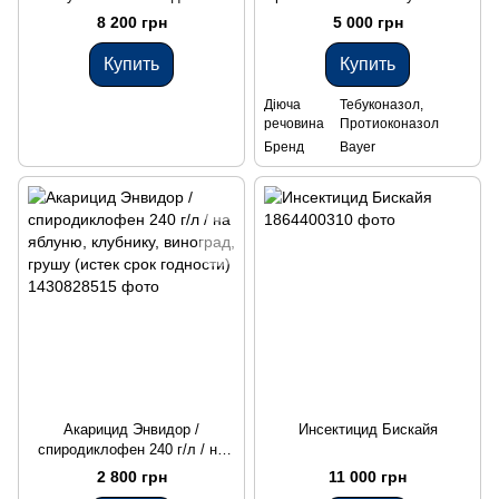
гербицид на кукурузу
/ на пшеницу, рапс
8 200 грн
5 000 грн
Купить
Купить
Діюча
Тебуконазол,
речовина
Протиоконазол
Бренд
Bayer
Акарицид Энвидор /
Инсектицид Бискайя
спиродиклофен 240 г/л / на
яблуню, клубнику, виноград,
2 800 грн
11 000 грн
грушу (истек срок годности)