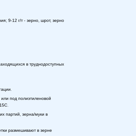
ия; 9-12 г/т - зерно, шрот, зерно
находящихся в труднодоступных
гации.
 или под полиэтиленовой
15С.
х партий, зерна/муки в
етки размешивают в зерне