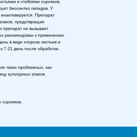
стьями и стеблями сорняков,
рует биосинтез липидов. У
 инактивируется. Препарат
 злаков, предотвращая
и препарат не вызывает
рых рекомендован к применению.
ень в виде хлороза листьев и
з 7-21 день после обработки.
сле таких проблемных, как
ицу культурных злаков.
х сорняков.