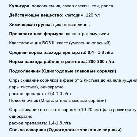
Культура
: подсолнечник, сахар.свеклы, сои, рапса.
Действующее вещество
: клетодим, 120 г/л
Химическая группа:
циклогександионы
Препаративная формула
: концентрат эмульсии
Классификация ВОЗ III класс (умеренно опасный)
Средняя норма расхода препарата: 0,4 - 1,8 л/га
Норма расхода рабочего раствора: 200-300 л/га
Подсолнечник (Одногодовые злаковые сорняки)
Опрыскивание сорняков в фазе от 2 листьев до начала кущени
пары листьев), однократно
расход препарата: 0,4-1,0 л/га
Подсолнечник (Многолетние злаковые сорняки)
Опрыскивание по высоте сорняков 10-20 см (фаза развития кул
однократно
расход препарата: 1,4-1,8 л/га
Свекла сахарная (Одногодовые злаковые сорняки)