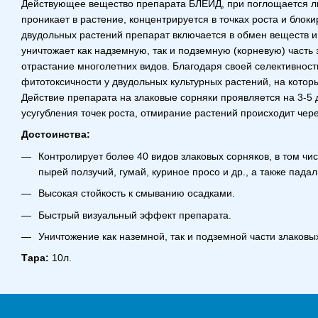
Действующее вещество препарата БЛЕЙД, при поглощается ли
проникает в растение, концентрируется в точках роста и блоки
двудольных растений препарат включается в обмен веществ и
уничтожает как надземную, так и подземную (корневую) часть
отрастание многолетних видов. Благодаря своей селективност
фитотоксичности у двудольных культурных растений, на кото
Действие препарата на злаковые сорняки проявляется на 3-5 д
усугубления точек роста, отмирание растений происходит чере
Достоинства:
Контролирует более 40 видов злаковых сорняков, в том чи
пырей ползучий, гумай, куриное просо и др., а также падал
Высокая стойкость к смыванию осадками.
Быстрый визуальный эффект препарата.
Уничтожение как наземной, так и подземной части злаковы
Тара:
10л.