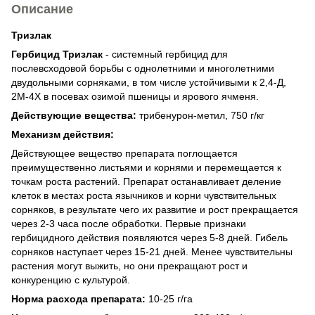
Описание
Тризлак
Гербицид Тризлак
- системный гербицид для
послевсходовой борьбы с однолетними и многолетними
двудольными сорняками, в том числе устойчивыми к 2,4-Д,
2М-4Х в посевах озимой пшеницы и ярового ячменя.
Действующие вещества:
трибенурон-метил, 750 г/кг
Механизм действия:
Действующее вещество препарата поглощается
преимущественно листьями и корнями и перемещается к
точкам роста растений. Препарат останавливает деление
клеток в местах роста язычников и корни чувствительных
сорняков, в результате чего их развитие и рост прекращается
через 2-3 часа после обработки. Первые признаки
гербицидного действия появляются через 5-8 дней. Гибель
сорняков наступает через 15-21 дней. Менее чувствительны
растения могут выжить, но они прекращают рост и
конкуренцию с культурой.
Норма расхода препарата:
10-25 г/га