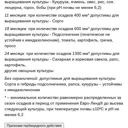
выращивания культуры - Кукуруза, ячмень, овес, рис, соя,
люцерна, горох, бобы (при рН почвы не менее 6,2)
11 месяцев:
при количестве осадков 400 мм* допустимы для
выращивания культуры - Сорго
18 месяцев:
при количестве осадков 600 мм* допустимы для
выращивания культуры - Подсолнечник (генетически не
устойчив к имидазолинонам), томаты, картофель, гречка,
просо
24 месяца:
при количестве осадков 1300 мм* допустимы для
выращивания культуры - Сахарная и кормовая свекла, рапс,
картофель,
другие овощные культуры
Без ограничений:
допустимые для выращивания культуры
Сорта и гибриды подсолнечника, рапса, кукурузы – устойчивы
к имидазолинонам
* ‒ минимальное количество равномерно распределенных за
сезон осадков в период от применения Евро-Ленд® до высева
следующей культуры, при температуре почвы ≥10ºС и рН не
менее 6,2
Признаки гербицидного действия