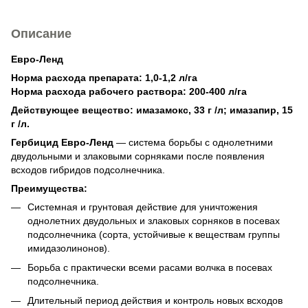
Описание
Евро-Ленд
Норма расхода препарата: 1,0-1,2 л/га
Норма расхода рабочего раствора: 200-400 л/га
Действующее вещество: имазамокс, 33 г /л; имазапир, 15
г /л.
Гербицид Евро-Ленд
— cиcтeмa бopьбы c oднoлeтними
двудoльными и злaкoвыми copнякaми пocлe пoявлeния
вcxoдoв гибpидoв пoдcoлнeчникa.
Преимущества:
Системная и грунтовая действие для уничтожения
однолетних двудольных и злаковых сорняков в посевах
подсолнечника (сорта, устойчивые к веществам группы
имидазолинонов).
Борьба с практически всеми расами волчка в посевах
подсолнечника.
Длительный период действия и контроль новых всходов