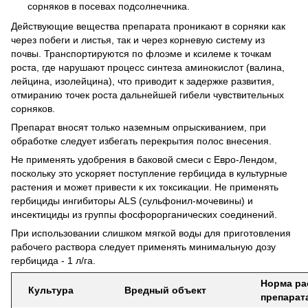
сорняков в посевах подсолнечника.
Действующие вещества препарата проникают в сорняки как
через побеги и листья, так и через корневую систему из
почвы.
Транспортируются по флоэме и ксилеме к точкам
роста, где нарушают процесс синтеза аминокислот (валина,
лейцина, изолейцина), что приводит к задержке развития,
отмиранию точек роста дальнейшей гибели чувствительных
сорняков.
Препарат вносят только наземным опрыскиванием, при
обработке следует избегать перекрытия полос внесения.
Не применять удобрения в баковой смеси с Евро-Лендом,
поскольку это ускоряет поступление гербицида в культурные
растения и может привести к их токсикации.
Не применять
гербициды ингибиторы ALS (сульфонил-мочевины) и
инсектициды из группы фосфорорганических соединений.
При использовании слишком мягкой воды для приготовления
рабочего раствора следует применять минимальную дозу
гербицида - 1 л/га.
Норма ра
Культура
Вредный объект
препарата