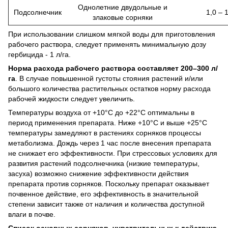
Однолетние двудольные и
Подсолнечник
1,0 – 
злаковые сорняки
При использовании слишком мягкой воды для приготовления
рабочего раствора, следует применять минимальную дозу
гербицида - 1 л/га.
Норма расхода рабочего раствора составляет 200–300 л/
га
.
В случае повышенной густоты стояния растений и/или
большого количества растительных остатков норму расхода
рабочей жидкости следует увеличить.
Температуры воздуха от +10°С до +22°С оптимальны в
период применения препарата.
Ниже +10°С и выше +25°С
температуры замедляют в растениях сорняков процессы
метаболизма.
Дождь через 1 час после внесения препарата
не снижает его эффективности.
При стрессовых условиях для
развития растений подсолнечника (низкие температуры,
засуха) возможно снижение эффективности действия
препарата против сорняков.
Поскольку препарат оказывает
почвенное действие, его эффективность в значительной
степени зависит также от наличия и количества доступной
влаги в почве.
Список основных сорняков, чувствительных к действию