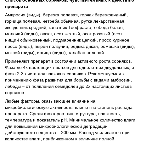
препарата
Амвросия (виды), березка полевая, горчак березковидный,
горчица полевая, нетреба обычная, рутка лекарственная,
звездочник средний, канатник Теофраста, лебеда белая,
молочай (виды), овсюг, осот желтый, осот розовый (осот ,
нищий обыкновенный, подмаренник цепкий, просо куриное,
просо (виды), пырей ползучий, редька дикая, ромашка (виды),
мышей (виды), ищица (виды), талабан полевой.
Применяют препарат в состоянии активного роста сорняков.
Фаза до 4х настоящих листьев для однолетних двудольных, и
фаза 2-3 листа для злаковых сорняков.
Рекомендуемая к
применению фаза развития для борьбы с видами амброзии,
лебеды – от появления семядолей до 2х настоящих листьев
сорняков.
Любые факторы, оказывающие влияние на
микробиологическую активность, влияют на степень распада
препарата.
Среди факторов: тип, структура, влажность,
температура и показатель рН.
Минимальное количество влаги
для повышения микробиологической деградации
действующего вещества – 200 мм.
Распад усиливается при
количестве влаги, приближенном к величине полной