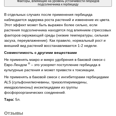
Факторы, влияющие на уровень устойчивости гибридов
подсолнечника к гербициду
В отдельных случаях после применения гербицида
наблюдается задержка роста растений и изменение их цвета.
Этот эффект может быть выражен более сильно, если
растения подсолнечника находятся под влиянием стрессовых
факторов окружающей среды (низкие температуры, сильная
засуха, переувлажнение).
Как правило, нормальный рост и
внешний вид растений восстанавливается 1-2 недели.
Совместимость с другими веществами
Не применять макро и микро удобрения в баковой смеси с
®
Евро-Лендом
– это ускоряет поступление гербицида в
культурные растения и может привести к токсикации.
Не применять в баковой смеси с ингибиторами гербицидами
ALS (сульфонилмочевины, триазолпиримидины,
имидазолиноны) инсектицидами из группы
фосфороорганических соединений.
Тара:
5л.
Отзывы