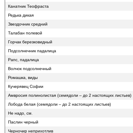
Канатник Теофраста
Редька дикая
Звездочник средний
Талабан полевой
Горчак березковидный
Подсолнечник падалица
Рапс, падалица
Волчок подсолнечный
Ромашка, виды
Кучерявец Софии
Амвросия полинолистая (семядоли – до 2 настоящих листьев)
Лобода белая (семядоли – до 2 настоящих листьев)
Не надо, см.
Паслин черный
Черночир неприхотлив