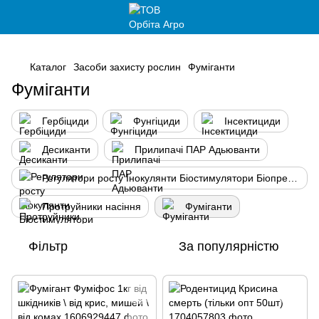
,
Каталог
Засоби захисту рослин
Фуміганти
Фуміганти
Гербіциди
Фунгіциди
Інсектициди
Десиканти
Прилипачі ПАР Адьюванти
Регулятори росту Інокулянти Біостимулятори Біопрепарати
Протруйники насіння
Фуміганти
Фільтр
За популярністю