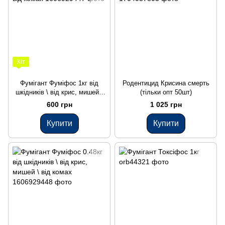
Хіт
Фумігант Фуміфос 1кг від
Родентицид Крисина смерть
шкідників \ від крис, мишей \
(тільки опт 50шт)
від комах
600 грн
1 025 грн
Купити
Купити