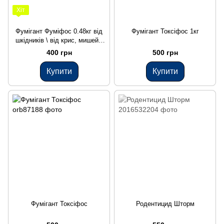
Хіт
Фумігант Фуміфос 0.48кг від
Фумігант Токсіфос 1кг
шкідників \ від крис, мишей \
від комах
400 грн
500 грн
Купити
Купити
Фумігант Токсіфос
Родентицид Шторм