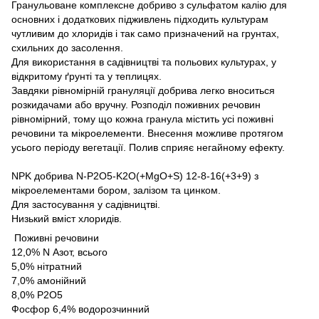
Гранульоване комплексне добриво з сульфатом калію для
основних і додаткових підживлень підходить культурам
чутливим до хлоридів і так само призначений на грунтах,
схильних до засолення.
Для використання в садівництві та польових культурах, у
відкритому ґрунті та у теплицях.
Завдяки рівномірній грануляції добрива легко вноситься
розкидачами або вручну. Розподіл поживних речовин
рівномірний, тому що кожна гранула містить усі поживні
речовини та мікроелементи. Внесення можливе протягом
усього періоду вегетації. Полив сприяє негайному ефекту.
NPK добрива N-P2O5-K2O(+MgO+S) 12-8-16(+3+9) з
мікроелементами бором, залізом та цинком.
Для застосування у садівництві.
Низький вміст хлоридів.
Поживні речовини
12,0% N Азот, всього
5,0% нітратний
7,0% амонійний
8,0% P2O5
Фосфор 6,4% водорозчинний