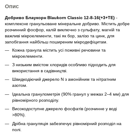
Опис
Добриво Блаукорн Blaukorn Classic 12-8-16(+3+ТE)
-
комплексне гранульоване мінеральне добриво. Містить добре
розчинний фосфор, калій виключно з сульфату, магній та
важливі мікроелементи, такі як бор, залізо та цинк, для
запобігання найбільш поширеним мікродефіцитам.
Кожна гранула містить усі поживні речовини та
мікроелементи.
З низьким вмістом хлоридів особливо підходить для
використання в садівництві.
Швидкодіючий джерело N з амонійним та нітратним
азотом.
Ідеальна гранулометрія (90% гранул у межах 2–4 мм) для
рівномірного розподілу.
Високодоступне джерело фосфатів (розчинне у воді
>80%).
Дрібна грануляція забезпечує рівномірний розподіл на
полі.