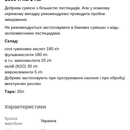
Добрива сумісні з більшістю пестицидів. Але у кожному
окремому випадку рекомендуємо проводити пробне
змішування.
Не рекомендується застосовувати в бакових сумішах з мідь-
залізовмісними пестицидами.
Склад:
солі гумінових кислот 180 г⁄л
фульвокислоти 180 г⁄л
в т.ч. амінокислоти 25 г⁄л
калій (К2О) 30 г⁄л
мікроелементи 5 г⁄л
Добриво застосовують при протруюванні насіння і при обробці
вегетуючих рослин
Тара:
20л
Характеристики
Країна
Украина
виробник