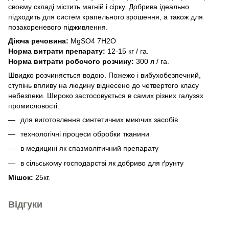
своєму складі містить магній і сірку. Добрива ідеально
підходить для систем крапельного зрошення, а також для
позакореневого підживлення.
Діюча речовина:
MgSO4 7H2O
Норма витрати препарату:
12-15 кг / га.
Норма витрати робочого розчину:
300 л / га.
Швидко розчиняється водою. Пожежо і вибухобезпечний,
ступінь впливу на людину віднесено до четвертого класу
небезпеки. Широко застосовується в самих різних галузях
промисловості:
для виготовлення синтетичних миючих засобів
технологічні процеси обробки тканини
в медицині як спазмолітичний препарату
в сільському господарстві як добриво для ґрунту
Мішок:
25кг.
Відгуки