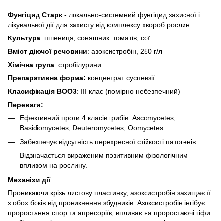
Фунгіцид Старк
- локально-системний фунгіцид захисної і
лікувальної дії для захисту від комплексу хвороб рослин.
Культура
: пшениця, соняшник, томатів, сої
Вміст діючої речовини
: азоксистробін, 250 г/л
Хімічна група
: стробілурини
Препаративна форма:
концентрат суспензії
Класифікація ВООЗ
: ІІІ клас (помірно небезпечний)
Переваги:
Ефективний проти 4 класів грибів: Ascomycetes,
Basidiomycetes, Deuteromycetes, Oomycetes
Забезпечує відсутність перехресної стійкості патогенів.
Відзначається вираженим позитивним фізологічним
впливом на рослину.
Механізм дії
Проникаючи крізь листову пластинку, азоксистробін захищає її
з обох боків від проникнення збудників. Азоксистробін інгібує
проростання спор та апресоріїв, впливає на проростаючі гіфи