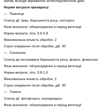
грибів, володіє вираженою антиспорулентною дією.
Норми витрати препарату:
Пшениця
Спектр дії: Іржа, борошниста роса, септоріоз
Фаза внесення: обприскування в період вегетації
Норми витрати, л/га: 0,6-0,8
Максимальна кількість обробок: 2
Строк очікування після обробки, діб: 30
Соняшник
Спектр дії:несправжня борошниста роса, фомоз, фомопсис
Фаза внесення: обприскування в період вегетації
Норми витрати, л/га: 0,8-1,0
Максимальна кількість обробок: 2
Строк очікування після обробки, діб: 30
Томати
Спектр дії: фітофтороз, альтернаріоз
Фаза внесення: обприскування в період вегетації