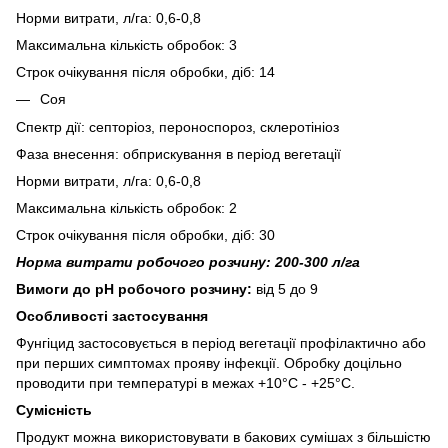
Норми витрати, л/га: 0,6-0,8
Максимальна кількість обробок: 3
Строк очікування після обробки, діб: 14
Соя
Спектр дії: септоріоз, пероноспороз, склеротініоз
Фаза внесення: обприскування в період вегетації
Норми витрати, л/га: 0,6-0,8
Максимальна кількість обробок: 2
Строк очікування після обробки, діб: 30
Норма витрати робочого розчину: 200-300 л/га
Вимоги до рН робочого розчину:
від 5 до 9
Особливості застосування
Фунгіцид застосовується в період вегетації профілактично або
при перших симптомах прояву інфекції. Обробку доцільно
проводити при температурі в межах +10°С - +25°С.
Сумісність
Продукт можна використовувати в бакових сумішах з більшістю