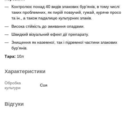
Контролює понад 40 видів злакових бур’янів, в тому числі
таких проблемних, як пирій повзучий, гумай, куряче просо
та ін., а також падалицю культурних злаків.
Висока стійкість до змивання опадами.
Швидкий візуальний ефект дії препарату.
Знищення як наземної, так і підземної частини злакових
бур’янів.
Тара:
10л
Характеристики
Обробка
Соя
культури
Відгуки