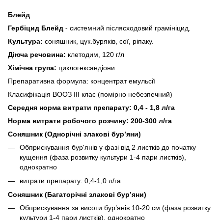
Блейд
Гербіцид Блейд
- системний післясходовий грамініцид.
Культура:
соняшник, цук.буряків, сої, ріпаку.
Діюча речовина:
клетодим, 120 г/л
Хімічна група:
циклогександіони
Препаративна формула: концентрат емульсії
Класифікація ВООЗ III клас (помірно небезпечний)
Середня норма витрати препарату: 0,4 - 1,8 л/га
Норма витрати робочого розчину: 200-300 л/га
Соняшник (Однорічні злакові бур’яни)
Обприскування бур'янів у фазі від 2 листків до початку
кущення (фаза розвитку культури 1-4 пари листків),
однократно
витрати препарату: 0,4-1,0 л/га
Соняшник (Багаторічні злакові бур’яни)
Обприскування за висоти бур’янів 10-20 см (фаза розвитку
культури 1-4 пари листків), однократно