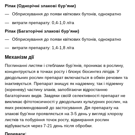
Ріпак (Однорічні злакові бур’яни)
Обприскування до появи квіткових бутонів, однократно
витрати препарату: 0,4-1,0 л/га
Ріпак (Багаторічні злакові бур’яни)
Обприскування до появи квіткових бутонів, однократно
витрати препарату: 1,4-1,8 л/га
Механізм дії
Поглинанні листям і стеблами бур’янів, проникає в рослину,
концентрується в точках росту і блокує біосинтез ліпідів. У
дводольних рослин препарат включається в обмін речовин та
інактивується. Препарат знищує як надземну, так і підземну
(кореневу) частину злаків, запобігаючи відростанню
багаторічних видів. Завдяки своїй селективності препарат не
викликає фітотоксичності у дводольних культурних рослин, на
яких рекомендований до застосування. Дія препарату на
злакові бур’яни проявляється на 3-5 день у вигляді хлорозу
листків та побуріння точок росту, відмирання рослин
відбувається через 7-21 день після обробки.
Переваги: