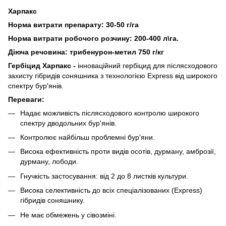
Харпакс
Норма витрати препарату: 30-50 г/га
Норма витрати робочого розчину: 200-400 л\га.
Діюча речовина: трибенурон-метил 750 г/кг
Гербіцид Харпакс -
інноваційний гербіцид для післясходового
захисту гібридів соняшника з технологією Express від широкого
спектру бур'янів.
Переваги:
Надає можливість післясходового контролю широкого
спектру дводольних бур'янів.
Контролює найбільш проблемні бур'яни.
Висока ефективність проти видів осотів, дурману, амброзії,
дурману, лободи.
Гнучкість застосування: від 2 до 8 листків культури.
Висока селективність до всіх спеціалізованих (Ехргеѕѕ)
гібридів соняшнику.
Не має обмежень у сівозміні.