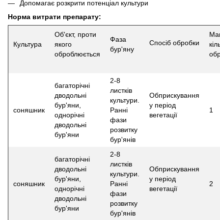
Допомагає розкрити потенціал культури
Норма витрати препарату:
Об'єкт, проти
Ма
Фаза
Спосіб обробки
Культура
якого
кіл
бур'яну
оброблюється
об
2-8
багаторічні
листків
дводольні
Обприскування
культури.
бур'яни,
у період
соняшник
Ранні
1
однорічні
вегетації
фази
дводольні
розвитку
бур'яни
бур'янів
2-8
багаторічні
листків
дводольні
Обприскування
культури.
бур'яни,
у період
соняшник
Ранні
2
однорічні
вегетації
фази
дводольні
розвитку
бур'яни
бур'янів