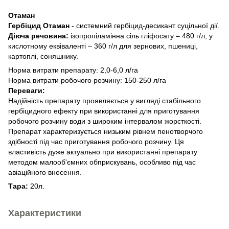
Отаман
Гербіцид Отаман
- системний гербіцид-десикант суцільної дії.
Діюча речовина:
ізопропіламінна сіль гліфосату – 480 г/л, у
кислотному еквіваленті – 360 г/л для зернових, пшениці,
картоплі, соняшнику.
Норма витрати препарату: 2,0-6,0 л/га
Норма витрати робочого розчину: 150-250 л/га
Переваги:
Надійність препарату проявляється у вигляді стабільного
гербіцидного ефекту при використанні для приготування
робочого розчину води з широким інтервалом жорсткості.
Препарат характеризується низьким рівнем пенотворчого
здібності під час приготування робочого розчину. Ця
властивість дуже актуально при використанні препарату
методом малооб'ємних обприскувань, особливо під час
авіаційного внесення.
Тара:
20л.
Характеристики