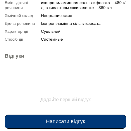
Вміст діючої
изопропиламинная соль глифосата – 480 г/
речовини
л, в кислотном эквиваленте – 360 г/л
Хімічний склад
Неорганические
Діюча речовина
Ізопропіламінна сіль гліфосата
Характер дії
Суцільний
Спосіб дії
Системные
Відгуки
Додайте перший відгук
Написати відгук