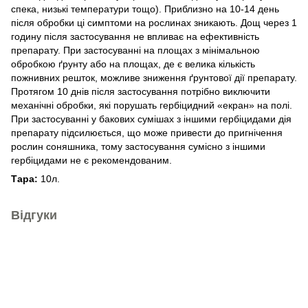
спека, низькі температури тощо). Приблизно на 10-14 день
після обробки ці симптоми на рослинах зникають. Дощ через 1
годину після застосування не впливає на ефективність
препарату. При застосуванні на площах з мінімальною
обробкою ґрунту або на площах, де є велика кількість
пожнивних решток, можливе зниження ґрунтової дії препарату.
Протягом 10 днів після застосування потрібно виключити
механічні обробки, які порушать гербіцидний «екран» на полі.
При застосуванні у бакових сумішах з іншими гербіцидами дія
препарату підсилюється, що може привести до пригнічення
рослин соняшника, тому застосування сумісно з іншими
гербіцидами не є рекомендованим.
Тара:
10л.
Відгуки