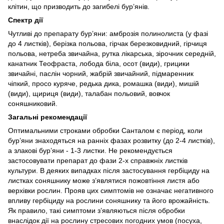
клітин, що призводить до загибелі бур’янів.
Спектр дії
Чутливі до препарату бур’яни: амброзія полинолиста (у фазі
до 4 листків), берізка польова, гірчак березковидний, гірчиця
польова, нетреба звичайна, рутка лікарська, зірочник середній,
канатник Теофраста, лобода біла, осот (види), грицики
звичайні, паслін чорний, жабрій звичайний, підмаренник
чіпкий, просо куряче, редька дика, ромашка (види), мишій
(види), щириця (види), талабан польовий, вовчок
соняшниковий.
Загальні рекомендації
Оптимальними строками обробки Санталом є період, коли
бур’яни знаходяться на ранніх фазах розвитку (до 2-4 листків),
а злакові бур’яни - 1-3 листки. Не рекомендується
застосовувати препарат до фази 2-х справжніх листків
культури. В деяких випадках після застосування гербіциду на
листках соняшнику може з’являтися пожовтіння листя або
верхівки рослин. Прояв цих симптомів не означає негативного
впливу гербіциду на рослини соняшнику та його врожайність.
Як правило, такі симптоми з’являються після обробки
внаслідок дії на рослину стресових погодних умов (посуха,