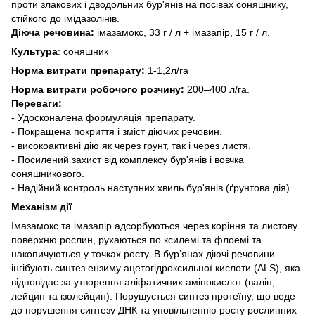
проти злакових і дводольних бур'янів на посівах соняшнику,
стійкого до імідазолінів.
Діюча речовина:
імазамокс, 33 г / л + імазапір, 15 г / л.
Культура
: соняшник
Норма витрати препарату:
1-1,2л/га
Норма витрати робочого розчину:
200–400 л/га.
Переваги:
- Удосконалена формуляція препарату.
- Покращена покриття і зміст діючих речовин.
- високоактивні дію як через грунт, так і через листя.
- Посилений захист від комплексу бур'янів і вовчка
соняшникового.
- Надійний контроль наступних хвиль бур'янів (ґрунтова дія).
Механізм дії
Імазамокс та імазапір адсорбуються через коріння та листову
поверхню рослин, рухаються по ксилемі та флоемі та
накопичуються у точках росту. В бур’янах діючі речовини
інгібують синтез ензиму ацетогідроксильної кислоти (ALS), яка
відповідає за утворення аліфатичних амінокислот (валін,
лейцин та ізолейцин). Порушується синтез протеїну, що веде
до порушення синтезу ДНК та уповільненню росту рослинних