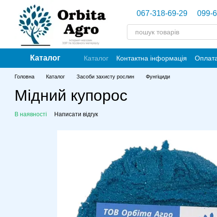
Перейти до основного контенту
067-318-69-29
099-6
Каталог
Каталог
Контактна інформація
Оплата
Головна
Каталог
Засоби захисту рослин
Фунгіциди
Мідний купорос
В наявності
Написати відгук