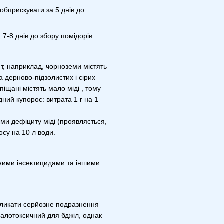
 обприскувати за 5 днів до
7-8 днів до збору помідорів.
т, наприклад, чорноземи містять
на дерново-підзолистих і сірих
піщані містять мало міді , тому
ний купорос: витрата 1 г на 1
и дефіциту міді (проявляється,
осу на 10 л води.
ними інсектицидами та іншими
кликати серйозне подразнення
малотоксичний для бджіл, однак