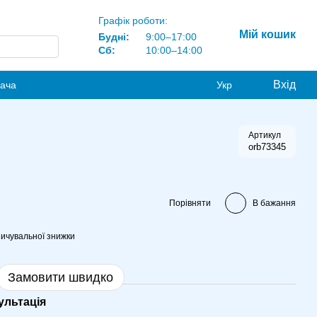
Графік роботи:
Мій кошик
Будні:
9:00–17:00
Сб:
10:00–14:00
Вхід
вача
Укр
Артикул
orb73345
Порівняти
В бажання
ичувальної знижки
Замовити швидко
ультація