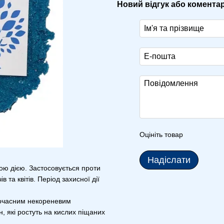
Новий відгук або комента
Оцініть товар
Надіслати
ою дією. Застосовується проти
 та квітів. Період захисної дії
дночасним некореневим
, які ростуть на кислих піщаних