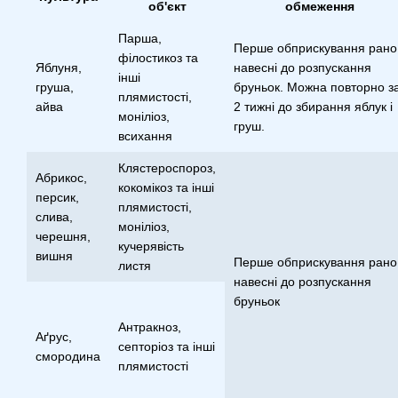
об'єкт
обмеження
Парша,
Перше обприскування рано
філостикоз та
Яблуня,
навесні до розпускання
інші
груша,
бруньок. Можна повторно з
плямистості,
айва
2 тижні до збирання яблук і
моніліоз,
груш.
всихання
Клястероспороз,
Абрикос,
кокомікоз та інші
персик,
плямистості,
слива,
моніліоз,
черешня,
кучерявість
вишня
Перше обприскування рано
листя
навесні до розпускання
бруньок
Антракноз,
Аґрус,
септоріоз та інші
смородина
плямистості