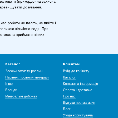
 ізолювати (прикордонна захисна
перевищувати дозування.
ас роботи не паліть, не пийте і
великою кількістю води. При
 не можна приймати ніяких
Каталог
Клієнтам
Засоби захисту рослин
Вхід до кабінету
Насіння, посівний метеріал
Каталог
Інше
Контактна інформація
Бренди
Оплата і доставка
Мінеральні добрива
Про нас
Відгуки про магазин
Блог
Угода користувача