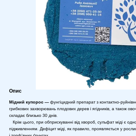
Опис
Мідний купорос —
фунгіцидний препарат з контактно-руйнівн
грибкових захворювань плодових дерев і ягідників, а також овочів
складає близько 30 днів.
Крім цього, при обприскуванні від хвороб, сульфат міді є о
підживленням. Дефіцит міді, як правило, проявляється у рослин
і торф'яних ґрунтах.