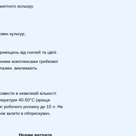
китного кольору.
ових культур;
иміщень від гнилей та цвілі.
тними комплексами грибкової
плазми, викликають
вести в невеликій кількості
емператури 40-50°C (краще
г робочого розчину до 10 л. Не
іж залити в обприскувач,
Норми витрати