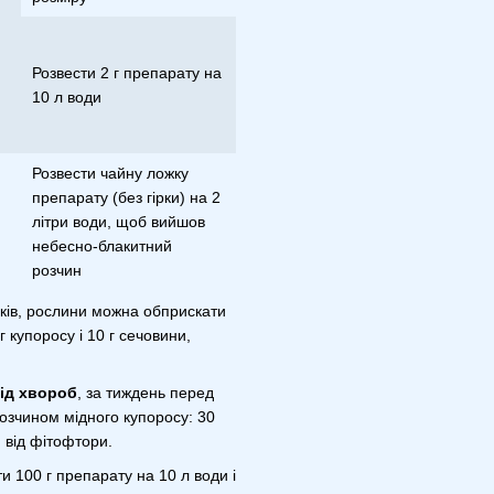
и
Розвести 2 г препарату на
10 л води
Розвести чайну ложку
препарату (без гірки) на 2
літри води, щоб вийшов
небесно-блакитний
розчин
ірків, рослини можна обприскати
 купоросу і 10 г сечовини,
від хвороб
, за тиждень перед
озчином мідного купоросу: 30
 від фітофтори.
ти 100 г препарату на 10 л води і