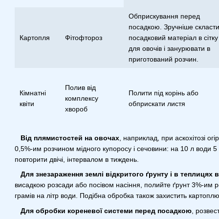
Обприскування перед
посадкою. Зручніше скласт
Картопля
Фітофтороз
посадковий матеріал в сітку
для овочів і занурювати в
приготований розчин.
Полив від
Кімнатні
Полити під корінь або
комплексу
квіти
обприскати листя
хвороб
Від плямистостей на овочах
, наприклад, при аскохітозі ог
0,5%-им розчином мідного купоросу і сечовини: на 10 л води 5 г
повторити двічі, інтервалом в тиждень.
Для знезараження землі відкритого ґрунту і в теплицях 
висадкою розсади або посівом насіння, полийте ґрунт 3%-им р
грамів на літр води. Подібна обробка також захистить картоплю
Для обробки кореневої системи перед посадкою
, розвес