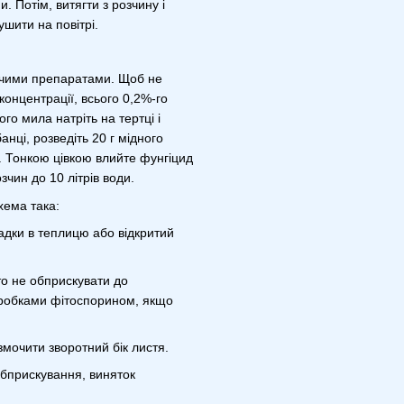
 Потім, витягти з розчину і
ушити на повітрі.
ючими препаратами. Щоб не
концентрації, всього 0,2%-го
го мила натріть на тертці і
банці, розведіть 20 г мідного
. Тонкою цівкою влийте фунгіцид
зчин до 10 літрів води.
хема така:
адки в теплицю або відкритий
 то не обприскувати до
робками фітоспорином, якщо
мочити зворотний бік листя.
обприскування, виняток