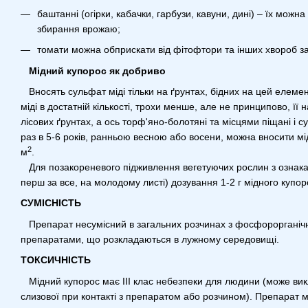
баштанні (огірки, кабачки, гарбузи, кавуни, дині) – їх можна
збирання врожаю;
томати можна обприскати від фітофтори та інших хвороб за 
Мідний купорос як добриво
Вносять сульфат міді тільки на ґрунтах, бідних на цей елемен
міді в достатній кількості, трохи менше, але не принципово, її 
лісових ґрунтах, а ось торф'яно-болотяні та місцями піщані і су
раз в 5-6 років, ранньою весною або восени, можна вносити мід
2
м
.
Для позакореневого підживлення вегетуючих рослин з ознакам
перш за все, на молодому листі) дозування 1-2 г мідного купор
СУМІСНІСТЬ
Препарат несумісний в загальних розчинах з фосфорорганіч
препаратами, що розкладаються в лужному середовищі.
ТОКСИЧНІСТЬ
Мідний купорос має III клас небезпеки для людини (може ви
слизової при контакті з препаратом або розчином). Препарат 