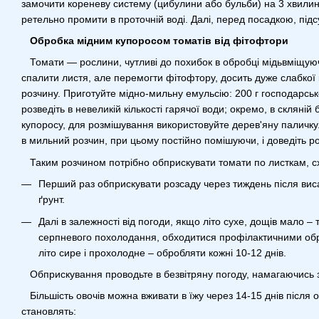
замочити кореневу систему (цибулини або бульби) на 3 хвилини.
ретельно промити в проточній воді. Далі, перед посадкою, підс
Обробка мідним купоросом томатів від фітофтори
Томати — рослини, чутливі до похибок в обробці мідьвміщу
спалити листя, але перемогти фітофтору, досить дуже слабкої 
розчину. Приготуйте мідно-мильну емульсію: 200 г господарсько
розведіть в невеликій кількості гарячої води; окремо, в скляній 
купоросу, для розмішування використовуйте дерев'яну паличку
в мильний розчин, при цьому постійно помішуючи, і доведіть ро
Таким розчином потрібно обприскувати томати по листкам, с
Перший раз обприскувати розсаду через тиждень після вис
ґрунт.
Далі в залежності від погоди, якщо літо сухе, дощів мало –
серпневого похолодання, обходитися профілактичними об
літо сире і прохолодне – обробляти кожні 10-12 днів.
Обприскування проводьте в безвітряну погоду, намагаючись з
Більшість овочів можна вживати в їжу через 14-15 днів після 
становлять: