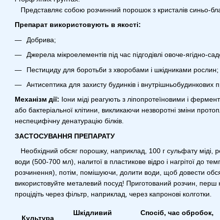
Представляє собою розчинний порошок з кристалів синьо-бла
Препарат використовують в якості:
Добрива;
Джерела мікроелементів під час підгодівлі овоче-ягідно-сад
Пестициду для боротьби з хворобами і шкідниками рослин;
Антисептика для захисту будинків і внутрішньобудинкових пр
Механізм дії:
Іони міді реагують з ліпопротеїновими і фермен
або бактеріальної клітини, викликаючи незворотні зміни прото
неспецифічну денатурацію білків.
ЗАСТОСУВАННЯ ПРЕПАРАТУ
Необхідний обсяг порошку, наприклад, 100 г сульфату міді, роз
води (500-700 мл), налитої в пластикове відро і нагрітої до т
розчинення), потім, помішуючи, долити води, щоб довести обся
використовуйте металевий посуд! Приготований розчин, перш н
процідіть через фільтр, наприклад, через капронові колготки.
Шкідливий
Спосіб, час обробок,
Культура