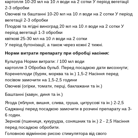
картопля 10-20 мл на 10 л води на 2 сотки У період вегетації
2-3 обробки
Овочеві та баштанні 10-20 мл на 10 л води на 2 сотки У період
вегетації 2-3 обробки
Плодові та ягідні виноград 20 мл на 10 л води на 2 сотки У
період вегетації 1-3 обробки
квіткові 25-30 мл на 10 л води на 2 сотки
У період бутонізації, а також через кожні 2 тижні.
Норми витрати препарату при обробці насіння:
Культура Норми витрати: / 100 мл води
картопля 3 Обробка бульб. Перед посадкою дати висохнути;
Коренеплоди (буряк, морква та ін.) 1,5-2 Насіння перед
посівом замочити на 1,5-2,5 години
Овочеві (огірки, томати, перці, баклажани та ін.)
Баштанні (кавун, диня та ін.)
Ягода (яблуня, вишня, слива, груша, цитрусові та ін.) 2-2,5
Саджанці перед посадкою замочити в розчині препарату на 3-
6 годин.
Зернові (пшениця, кукурудза, соняшник та ін.) 2 - 2,5 Насіння
перед посадкою обробити.
Головною відмінною рисою стимулятора від свого