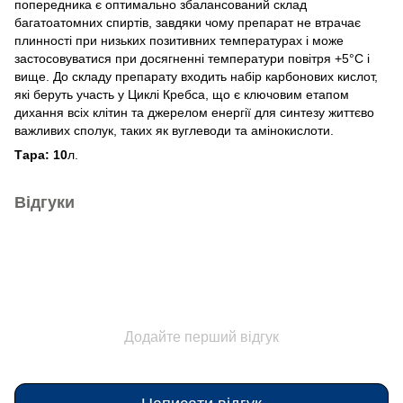
попередника є оптимально збалансований склад
багатоатомних спиртів, завдяки чому препарат не втрачає
плинності при низьких позитивних температурах і може
застосовуватися при досягненні температури повітря +5°С і
вище. До складу препарату входить набір карбонових кислот,
які беруть участь у Циклі Кребса, що є ключовим етапом
дихання всіх клітин та джерелом енергії для синтезу життєво
важливих сполук, таких як вуглеводи та амінокислоти.
Тара: 10
л.
Відгуки
Додайте перший відгук