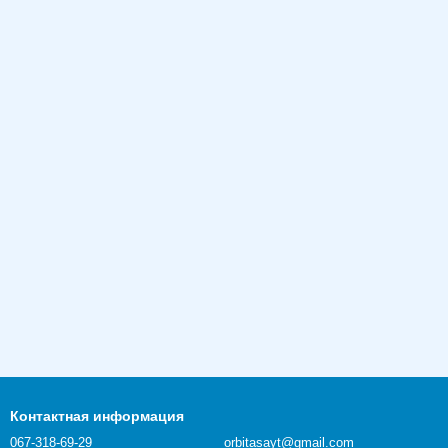
Контактная информация
067-318-69-29
orbitasayt@gmail.com