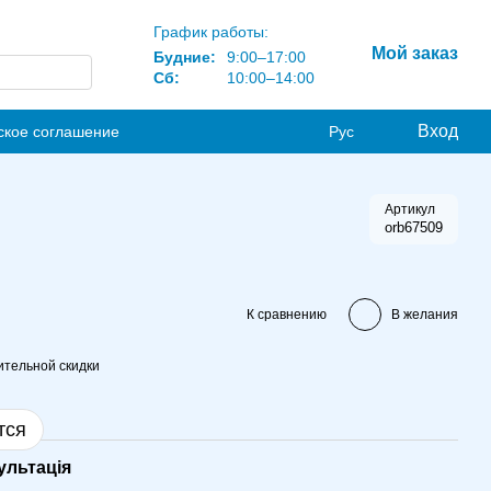
График работы:
Мой заказ
Будние:
9:00–17:00
Сб:
10:00–14:00
Вход
ское соглашение
Рус
Артикул
orb67509
К сравнению
В желания
тельной скидки
тся
ультація