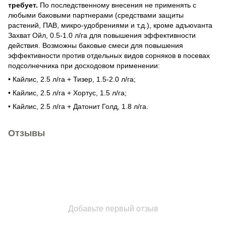
требует.
По последственному внесения не применять с
любыми баковыми партнерами (средствами защиты
растений, ПАВ, микро-удобрениями и т.д.), кроме адъюvанта
Захват Ойл, 0.5-1.0 л/га для повышения эффективности
действия. Возможны баковые смеси для повышения
эффективности против отдельных видов сорняков в посевах
подсолнечника при досходовом применении:
• Кайлис, 2.5 л/га + Тизер, 1.5-2.0 л/га;
• Кайлис, 2.5 л/га + Хортус, 1.5 л/га;
• Кайлис, 2.5 л/га + Датонит Голд, 1.8 л/га.
Отзывы
Добавьте первый отзыв