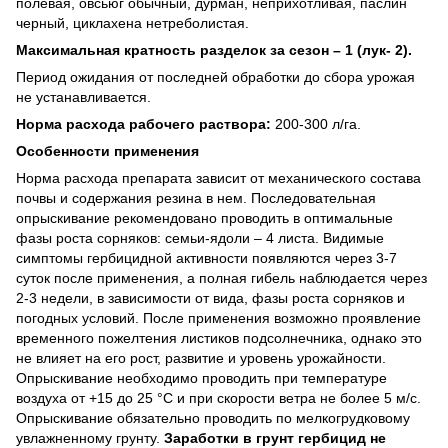
полевая, овсьюг обычный, дурман, неприхотливая, паслин
черный, циклахена нетреболистая.
Максимальная кратность разделок за сезон – 1 (лук- 2).
Период ожидания от последней обработки до сбора урожая
не устанавливается.
Норма расхода рабочего раствора:
200-300 л/га.
Особенности применения
Норма расхода препарата зависит от механического состава
почвы и содержания резина в нем. Последовательная
опрыскивание рекомендовано проводить в оптимальные
фазы роста сорняков: семьи-ядоли – 4 листа. Видимые
симптомы гербицидной активности появляются через 3-7
суток после применения, а полная гибель наблюдается через
2-3 недели, в зависимости от вида, фазы роста сорняков и
погодных условий. После применения возможно проявление
временного пожелтения листиков подсолнечника, однако это
не влияет на его рост, развитие и уровень урожайности.
Опрыскивание необходимо проводить при температуре
воздуха от +15 до 25 °С и при скорости ветра не более 5 м/с.
Опрыскивание обязательно проводить по мелкогрудковому
увлажненному грунту.
Заработки в грунт гербицид не