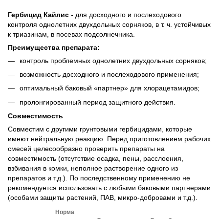
Гербицид Кайлис
- для досходного и послеходового
контроля однолетних двухдольных сорняков, в т. ч. устойчивых
к триазинам, в посевах подсолнечника.
Преимущества препарата:
контроль проблемных однолетних двухдольных сорняков;
возможность досходного и послеходового применения;
оптимальный баковый «партнер» для хлорацетамидов;
пролонгированный период защитного действия.
Совместимость
Совместим с другими грунтовыми гербицидами, которые
имеют нейтральную реакцию. Перед приготовлением рабочих
смесей целесообразно проверить препараты на
совместимость (отсутствие осадка, пены, расслоения,
взбивания в комки, неполное растворение одного из
препаратов и т.д.). По последственному применению не
рекомендуется использовать с любыми баковыми партнерами
(особами защиты растений, ПАВ, микро-добровами и т.д.).
Норма