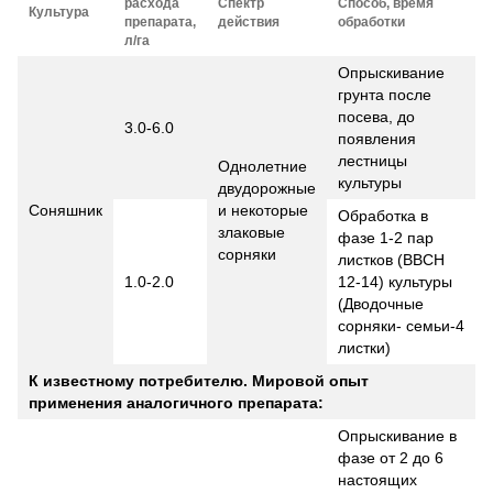
расхода
Спектр
Способ, время
Культура
препарата,
действия
обработки
л/га
Опрыскивание
грунта после
посева, до
3.0-6.0
появления
лестницы
Однолетние
культуры
двудорожные
Соняшник
и некоторые
Обработка в
злаковые
фазе 1-2 пар
сорняки
листков (ВВСН
1.0-2.0
12-14) культуры
(Дводочные
сорняки- семьи-4
листки)
К известному потребителю. Мировой опыт
применения аналогичного препарата:
Опрыскивание в
фазе от 2 до 6
настоящих