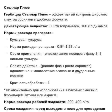
Стеллар Плюс
Гербицид Стеллар Плюс
– эффективный контроль широкого
спектра сорняков в удобном формате.
Действующее вещество:
50 г/л топрамезон, 160 г/л дикамба
Нормы расхода препарата:
Культура - кукуруза
Норма расхода препарата - 0,8*–1,25 л/га
Сроки применения - опрыскивания посевов в фазу 3–8
листьев культуры
Спектр действия - (ранние фазы роста сорняков)
однолетние и многолетние злаковые и двудольные
сорняки
Кратность обработки - 1
* Исключительно для использования в баковых смесях с
Фронтьер® Оптима или Акрис®.
Норма расхода рабочей жидкости:
200–400 л/га
Сроки ожидания перед выходом в поле для проведения