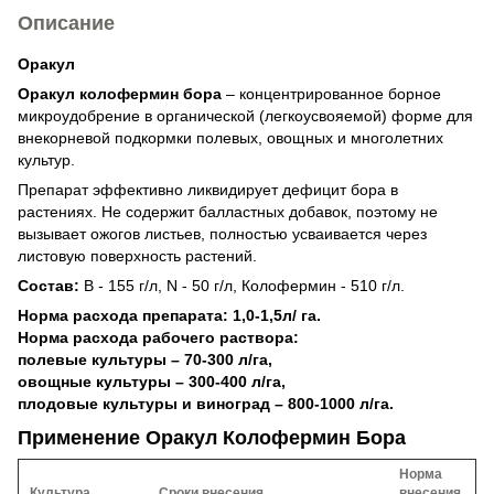
Описание
Оракул
Оракул колофермин бора
– концентрированное борное
микроудобрение в органической (легкоусвояемой) форме для
внекорневой подкормки полевых, овощных и многолетних
культур.
Препарат эффективно ликвидирует дефицит бора в
растениях. Не содержит балластных добавок, поэтому не
вызывает ожогов листьев, полностью усваивается через
листовую поверхность растений.
Состав:
B - 155 г/л, N - 50 г/л, Колофермин - 510 г/л.
Норма расхода препарата: 1,0-1,5л/ га.
Норма расхода рабочего раствора:
полевые культуры – 70-300 л/га,
овощные культуры – 300-400 л/га,
плодовые культуры и виноград – 800-1000 л/га.
Применение Оракул Колофермин Бора
Норма
Культура
Сроки внесения
внесения,