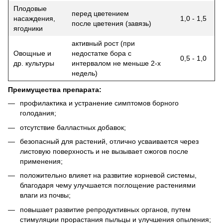
Плодовые
перед цветением
насаждения,
1,0 - 1,5
после цветения (завязь)
ягодники
активный рост (при
Овощные и
недостатке бора с
0,5 - 1,0
др. культуры
интервалом не меньше 2-х
недель)
Преимущества препарата:
профилактика и устранение симптомов борного
голодания;
отсутствие балластных добавок;
безопасный для растений, отлично усваивается через
листовую поверхность и не вызывает ожогов после
применения;
положительно влияет на развитие корневой системы,
благодаря чему улучшается поглощение растениями
влаги из почвы;
повышает развитие репродуктивных органов, путем
стимуляции прорастания пыльцы и улучшения опыления;