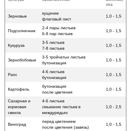
л/га
кущение
Зерновые
1,0 - 1,5
флаговый лист
2-4 пары листьев
Подсолнечник
1,0 - 1,5
6-8 пар листьев
3-5 листьев
Кукуруза
1,0 - 1,5
7-8 листьев
3-5 тройчатых листьев
Зернобобовые
1,0 - 1,5
бутонизация
4-6 листьев
Рапс
1,0 - 1,5
бутонизация
бутонизация
Картофель
1,0 - 1,5
после цветения
Сахарная и
4-6 листьев
кормовая
смыкание листьев в
1,0 - 2,5
свекла
междурядьях
перед цветением
Виноград
1,0 - 1,5
после цветения (завязь)