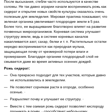
После высыхания, стебли часто используются в качестве
соломы. Не так давно аграрии начали воспринимать рожь как
сидерат и открытие новых свойств культуры оказалось очень
полезным для земледелия. Мировая практика показывает, что
зеленая органика увеличивает плодородие земли в 5 раз.
Более того, ее выращивание благотворно влияет на развитие
почвенных микроорганизмов. Корневая система улучшает
структуру земли, ведь в системе корневых каналов
накапливается азот, сахар, белки и т. п. Растительные остатки
нередко воспринимаются как природная мульча,
защищающая почву от чрезмерной потери влаги и
промерзания. Благодаря органике плодородный слой не
смывается даже во время активных осенних дождей.
Рожь сидерат:
Она прекрасно подходит для тех участков, которые давно
не использовались в земледелии.
Не позволяет сорнякам расти в огороде, особенно
осенью. ·
Разрыхляет почву и улучшает ее структуру. ·
Вместе с тем озимая рожь сидерат позволяет кислороду
проникать в почву. · способствует небольшому