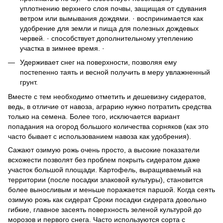
уплотнению верхнего слоя почвы, защищая от сдувания
ветром или вымывания дождями. · воспринимается как
удобрение для земли и пища для полезных дождевых
червей. · способствует дополнительному утеплению
участка в зимнее время. ·
Удерживает снег на поверхности, позволяя ему
постепенно таять и весной получить в меру увлажненный
грунт.
Вместе с тем необходимо отметить и дешевизну сидератов,
ведь, в отличие от навоза, аграрию нужно потратить средства
только на семена. Более того, исключается вариант
попадания на огород большого количества сорняков (как это
часто бывает с использованием навоза как удобрения).
Сажают озимую рожь очень просто, а высокие показатели
всхожести позволят без проблем покрыть сидератом даже
участок большой площади. Картофель, выращиваемый на
территории (после посадки злаковой культуры), становится
более выносливым и меньше поражается паршой. Когда сеять
озимую рожь как сидерат Сроки посадки сидерата довольно
гибкие, главное засеять поверхность зеленой культурой до
морозов и первого снега. Часто используются сорта с