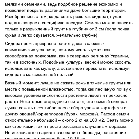
мелкими семенами, ведь подобное решение экономно и
позволяет покрыть растениями даже большие территории.
Разобравшись с тем, когда сеять рожь как сидерат, нужно
поднять вопрос о специфике посадки. Семена можно вносить
только в разрыхленный грунт на глубину от 3 см (если почва
сухая и легко сдувается, желательно глубже).
Сидерат рожь прекрасно растет даже в сложных
климатических условиях, поэтому используется как
своеобразная подкормка, как в северных регионах Украины,
так и в восточных. Подобные культуры весной можно скосить,
использовать как мульчу, а остальное перекопать, используя
сидерат с максимальной пользой.
Важный момент: лучше не сажать рожь в тяжелые грунты или
места с повышенной влажностью, тогда как песчаную почву с
высоким уровнем кислотности растение любит и прекрасно
растет. Некоторые огородники считают, что озимый сидерат
лучше сажать в сентябре после сбора урожая картофеля и
других овощей/корнеплодов (буряк, морковь). Расход семян
относительно небольшой – около 2 кг на 100 м2. Сеять можно
как строчками, так и просто рассыпать случайным образом.
Не исключается вариант засевания в борозды, расстояние
между которыми должно быть 10-15 см.