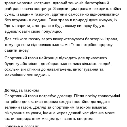
трави: червона костриця, луговий тонконіг, багаторічний
райграс і овеча костриця. Завдяки цим травам виходить стійка
суміш із міцним газоном, здатним самостійно відновлюватися
без втручання людини. Така трава в природі дуже живуча, їх
їдять тварини, але трави в будь-якому випадку будуть
відновлювати свою популяцію.
Для стійкого газону варто використовувати багаторічні трави,
тому що вони відновлюються самі і їх не потрібно щороку
садити знову.
Спортивний газон найкраще підходить для приватного
будинку або місця, де збирається велика кількість людей,
оскільки він стійкий до навантажень, витоптування та
механічних пошкоджень.
Догляд за газоном
Спортивний газон потребує догляду. Після посіву травосуміші
потрібно дочекатися перших сходів і постійно доглядати
зелений газон. Догляд за спортивним газоном вимагає
піклування та уваги, інакше через деякий час ділянка може
стати непридатним місцем для занять спортом.
Головне у догляді: