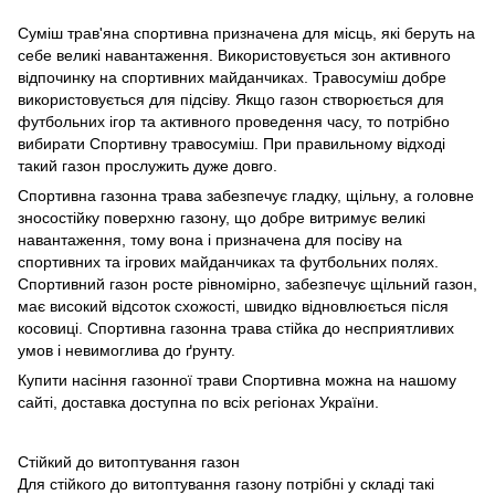
Суміш трав'яна спортивна призначена для місць, які беруть на
себе великі навантаження. Використовується зон активного
відпочинку на спортивних майданчиках. Травосуміш добре
використовується для підсіву. Якщо газон створюється для
футбольних ігор та активного проведення часу, то потрібно
вибирати Спортивну травосуміш. При правильному відході
такий газон прослужить дуже довго.
Спортивна газонна трава забезпечує гладку, щільну, а головне
зносостійку поверхню газону, що добре витримує великі
навантаження, тому вона і призначена для посіву на
спортивних та ігрових майданчиках та футбольних полях.
Спортивний газон росте рівномірно, забезпечує щільний газон,
має високий відсоток схожості, швидко відновлюється після
косовиці. Спортивна газонна трава стійка до несприятливих
умов і невимоглива до ґрунту.
Купити насіння газонної трави Спортивна можна на нашому
сайті, доставка доступна по всіх регіонах України.
Стійкий до витоптування газон
Для стійкого до витоптування газону потрібні у складі такі